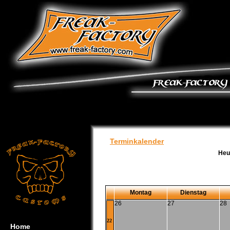
Terminkalender
Heu
Montag
Dienstag
26
27
28
22
Home