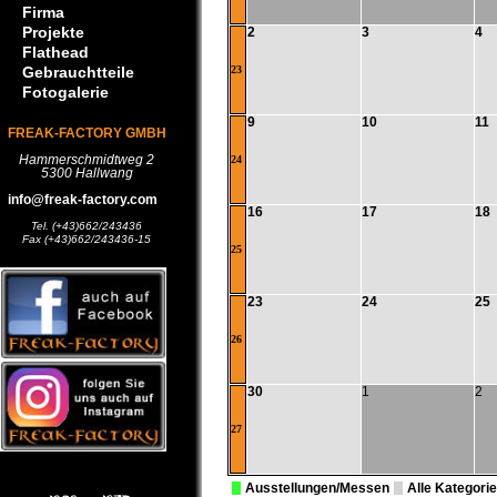
Firma
Projekte
2
3
4
Flathead
Gebrauchtteile
23
Fotogalerie
9
10
11
FREAK-FACTORY GMBH
Hammerschmidtweg 2
24
5300 Hallwang
info@freak-factory.com
16
17
18
Tel. (+43)662/243436
Fax (+43)662/243436-15
25
23
24
25
26
30
1
2
27
Ausstellungen/Messen
Alle Kategori