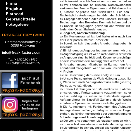
a) Lieferverträge schließen wir nur zu den nachfol
Firma
b) Wir behalten uns an Mustern, Kostenvoranschl
Projekte
elektronischer Form – Eigentums- und Urheberrechte
c) Unsere Angebote sind freibleibend. Für den U
Flathead
Nachträgliche Änderungen bedürfen der Schriftform. 
Gebrauchtteile
d) Entgegenstehende oder von unseren Bedingun
Bedingungen des Bestellers Kenntnis haben und die L
Fotogalerie
e) Unsere Bedingungen gelten für alle welche mit 
laufenden Geschäftsbeziehungen.
3. Angebot, Kostenvoranschlag
FREAK-FACTORY GMBH
a) Ein Kostenvoranschlag beinhaltet eine nach k
der Einzelposten Material, Arbeit etc.
Hammerschmidtweg 2
b) Soweit wir kein bindendes Angebot abgegeben hab
5300 Hallwang
zustande.
c) Ein bindendes Angebot liegt nur vor, wenn wir un
info@freak-factory.com
d) Angebotsgültigkeit ist wenn nicht anders schriftlic
e) Angebote sind freibleibend, Kostenvoranschläge
Tel. (+43)662/243436
anders vereinbart dem Auftraggeber verrechnet.
Fax (+43)662/243436-15
f) Angaben unserer Mitarbeiter im Rahmen der Ang
annähernd maßgeblich, wenn sie von uns nicht in un
4. Preise
a) Die Berechnung der Preise erfolgt in Euro.
b) Unsere Preise gelten ab Werk Hallwang ausschlie
c) Wenn sich nach Vertragsabschluss auftragsbezoge
Preise zu verständigen.
d) Treten Erhöhungen von Materialkosten, Lohnkos
entsprechende Preisanpassung vorzunehmen, sofern 
e) Die Zahlung für erbrachte Instandsetzungs
Auftragnehmer im Einzelfall Zahlung durch Wechs
anfallende Spesen zu Lasten des Auftraggebers.
f) Die Aufrechnung mit Forderungen des Auftragg
Auftragnehmer zahlungsunfähig ist oder die Gege
stehen, gerichtlich festgestellt oder vom Auftragneh
5. Lieferungs- und Abnahmepflichten
a) Die von uns genannten Lieferzeiten werden wir 
nicht eine fest vereinbarte oder kalendermäßig besti
b) Lieferfristen beginnen, sobald alle Ausführungsein