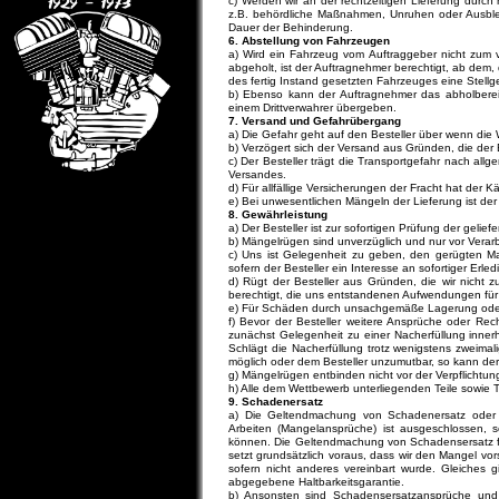
c) Werden wir an der rechtzeitigen Lieferung durc
z.B. behördliche Maßnahmen, Unruhen oder Ausbleib
Dauer der Behinderung.
6. Abstellung von Fahrzeugen
a) Wird ein Fahrzeug vom Auftraggeber nicht zum 
abgeholt, ist der Auftragnehmer berechtigt, ab dem,
des fertig Instand gesetzten Fahrzeuges eine Stel
b) Ebenso kann der Auftragnehmer das abholbere
einem Drittverwahrer übergeben.
7. Versand und Gefahrübergang
a) Die Gefahr geht auf den Besteller über wenn die
b) Verzögert sich der Versand aus Gründen, die der B
c) Der Besteller trägt die Transportgefahr nach al
Versandes.
d) Für allfällige Versicherungen der Fracht hat der
e) Bei unwesentlichen Mängeln der Lieferung ist der
8. Gewährleistung
a) Der Besteller ist zur sofortigen Prüfung der geliefe
b) Mängelrügen sind unverzüglich und nur vor Verar
c) Uns ist Gelegenheit zu geben, den gerügten Ma
sofern der Besteller ein Interesse an sofortiger Erled
d) Rügt der Besteller aus Gründen, die wir nicht 
berechtigt, die uns entstandenen Aufwendungen für
e) Für Schäden durch unsachgemäße Lagerung oder u
f) Bevor der Besteller weitere Ansprüche oder Rec
zunächst Gelegenheit zu einer Nacherfüllung inne
Schlägt die Nacherfüllung trotz wenigstens zweimali
möglich oder dem Besteller unzumutbar, so kann der
g) Mängelrügen entbinden nicht vor der Verpflichtu
h) Alle dem Wettbewerb unterliegenden Teile sowie T
9. Schadenersatz
a) Die Geltendmachung von Schadenersatz oder 
Arbeiten (Mangelansprüche) ist ausgeschlossen, s
können. Die Geltendmachung von Schadensersatz fü
setzt grundsätzlich voraus, dass wir den Mangel vors
sofern nicht anderes vereinbart wurde. Gleiches 
abgegebene Haltbarkeitsgarantie.
b) Ansonsten sind Schadensersatzansprüche und 