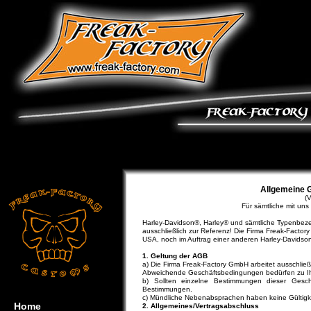
Allgemeine 
(
Für sämtliche mit un
Harley-Davidson®, Harley® und sämtliche Typenbez
ausschließlich zur Referenz! Die Firma Freak-Facto
USA, noch im Auftrag einer anderen Harley-Davidson
1. Geltung der AGB
a) Die Firma Freak-Factory GmbH arbeitet ausschlie
Abweichende Geschäftsbedingungen bedürfen zu Ihrer
b) Sollten einzelne Bestimmungen dieser Gesch
Bestimmungen.
c) Mündliche Nebenabsprachen haben keine Gültigke
Home
2. Allgemeines/Vertragsabschluss