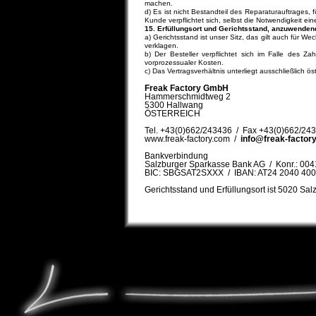
machen.
d) Es ist nicht Bestandteil des Reparaturauftrages
Kunde verpflichtet sich, selbst die Notwendigkeit ei
15. Erfüllungsort und Gerichtsstand, anzuwende
a) Gerichtsstand ist unser Sitz, das gilt auch für W
verklagen.
b) Der Besteller verpflichtet sich im Falle des 
vorprozessualer Kosten.
c) Das Vertragsverhältnis unterliegt ausschließlich ö
Freak Factory GmbH
Hammerschmidtweg 2
5300 Hallwang
ÖSTERREICH
Tel. +43(0)662/243436 / Fax +43(0)662/24
www.freak-factory.com /
info@freak-factor
Bankverbindung
Salzburger Sparkasse Bank AG / Konr.: 00
BIC: SBGSAT2SXXX / IBAN: AT24 2040 400
Gerichtsstand und Erfüllungsort ist 5020 Sal