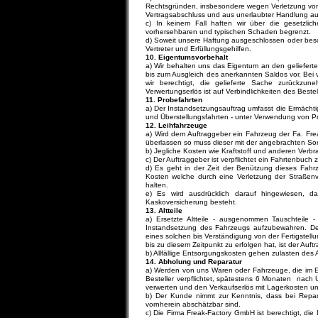
Rechtsgründen, insbesondere wegen Verletzung von
Vertragsabschluss und aus unerlaubter Handlung a
c) In keinem Fall haften wir über die gesetzlic
vorhersehbaren und typischen Schaden begrenzt.
d) Soweit unsere Haftung ausgeschlossen oder beschrä
Vertreter und Erfüllungsgehilfen.
10. Eigentumsvorbehalt
a) Wir behalten uns das Eigentum an den geliefert
bis zum Ausgleich des anerkannten Saldos vor. Bei 
wir berechtigt, die gelieferte Sache zurückz
Verwertungserlös ist auf Verbindlichkeiten des Bes
11. Probefahrten
a) Der Instandsetzungsauftrag umfasst die Ermächt
und Überstellungsfahrten - unter Verwendung von Pr
12. Leihfahrzeuge
a) Wird dem Auftraggeber ein Fahrzeug der Fa. Fr
überlassen so muss dieser mit der angebrachten So
b) Jegliche Kosten wie Kraftstoff und anderen Verbr
c) Der Auftraggeber ist verpflichtet ein Fahrtenbuch 
d) Es geht in der Zeit der Benützung dieses Fahrz
Kosten welche durch eine Verletzung der Straßen
halten.
e) Es wird ausdrücklich darauf hingewiesen, da
Kaskoversicherung besteht.
13. Altteile
a) Ersetzte Altteile - ausgenommen Tauschteile - 
Instandsetzung des Fahrzeugs aufzubewahren. Der
eines solchen bis Verständigung von der Fertigstel
bis zu diesem Zeitpunkt zu erfolgen hat, ist der Auft
b) Allfällige Entsorgungskosten gehen zulasten des 
14. Abholung und Reparatur
a) Werden von uns Waren oder Fahrzeuge, die im Ei
Besteller verpflichtet, spätestens 6 Monaten nach 
verwerten und den Verkaufserlös mit Lagerkosten 
b) Der Kunde nimmt zur Kenntnis, dass bei Repar
vornherein abschätzbar sind.
c) Die Firma Freak-Factory GmbH ist berechtigt, di