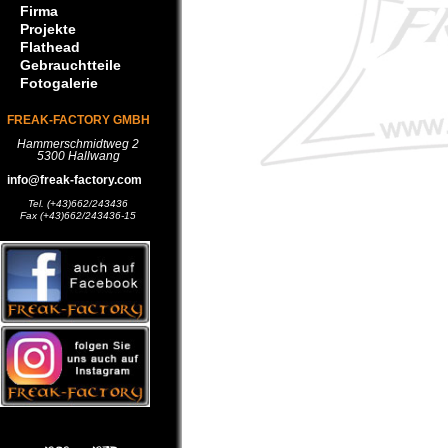
Firma
Projekte
Flathead
Gebrauchtteile
Fotogalerie
FREAK-FACTORY GMBH
Hammerschmidtweg 2
5300 Hallwang
info@freak-factory.com
Tel. (+43)662/243436
Fax (+43)662/243436-15