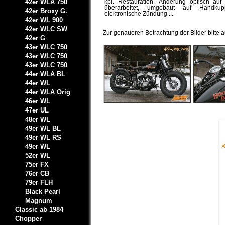
42er WLA 750
kpl. Restauration, Änderung optisch auf
überarbeitet, umgebaut auf Handkup
42er Broxy G.
elektronische Zündung ...
42er WL 900
42er WLC SW
Zur genaueren Betrachtung der Bilder bitte au
42er G
43er WLC 750
43er WLC 750
43er WLC 750
44er WLA BL
44er WL
44er WLA Orig
46er WL
47er UL
48er WL
49er WL BL
49er WL RS
49er WL
52er WL
75er FX
76er CB
79er FLH
Black Pearl
Magnum
Classic ab 1984
Chopper