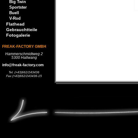
Big Twin
Sportster
Buell
V-Rod
Flathead
Gebrauchtteile
Fotogalerie
FREAK-FACTORY GMBH
Hammerschmidtweg 2
5300 Hallwang
info@freak-factory.com
Tel. (+43)662/243436
Fax (+43)662/243436-15