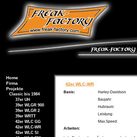
Home
Firma
42er WLC-WR
Projekte
Basis:
Harley-Davidson
Classic bis 1984
37er UH
Baujahr:
39er WLGR 900
Hubraum:
39er WLGR 2
Leistung:
39er WRTT
42er WLC GG
Max.Speed:
42er WLC-WR
Arbeiten:
42er WLC SI