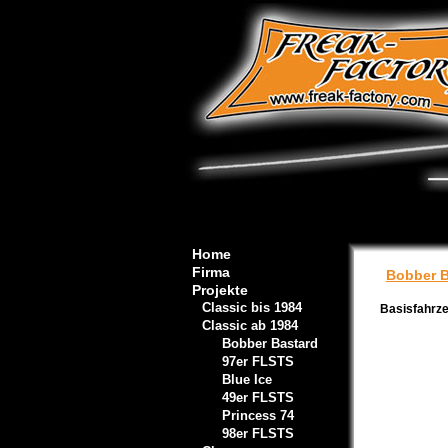
Home
Firma
Bobber B
Projekte
Classic bis 1984
Basisfahrz
Classic ab 1984
Bobber Bastard
97er FLSTS
Blue Ice
49er FLSTS
Princess 74
98er FLSTS