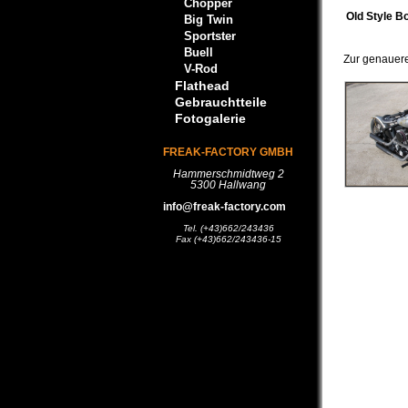
Chopper
Old Style B
Big Twin
Sportster
Buell
Zur genaueren
V-Rod
Flathead
Gebrauchtteile
Fotogalerie
FREAK-FACTORY GMBH
Hammerschmidtweg 2
5300 Hallwang
info@freak-factory.com
Tel. (+43)662/243436
Fax (+43)662/243436-15