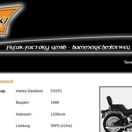
Ter
astard
eug:
Harley-Davidson
FXSTC
Baujahr:
1998
Hubraum:
1338ccm
Leistung:
56PS (41Kw)