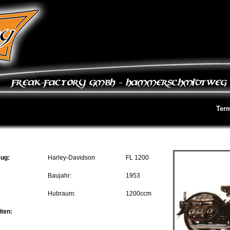
Ter
eug:
Harley-Davidson
FL 1200
Baujahr:
1953
Hubraum:
1200ccm
ten: