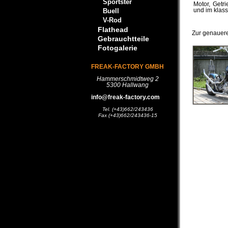
Sportster
Motor, Get
und im klass
Buell
V-Rod
Flathead
Zur genaueren
Gebrauchtteile
Fotogalerie
FREAK-FACTORY GMBH
Hammerschmidtweg 2
5300 Hallwang
info@freak-factory.com
Tel. (+43)662/243436
Fax (+43)662/243436-15