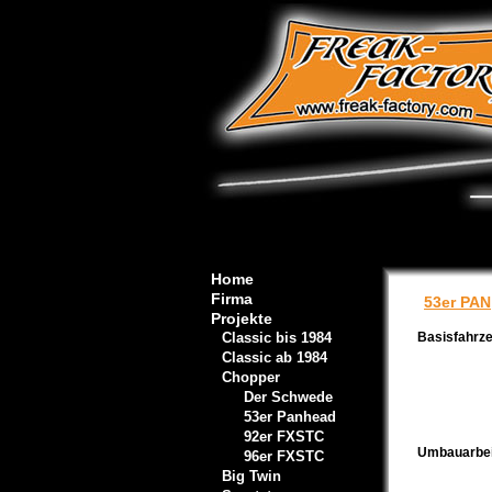
Home
Firma
53er PAN
Projekte
Classic bis 1984
Basisfahrz
Classic ab 1984
Chopper
Der Schwede
53er Panhead
92er FXSTC
Umbauarbei
96er FXSTC
Big Twin