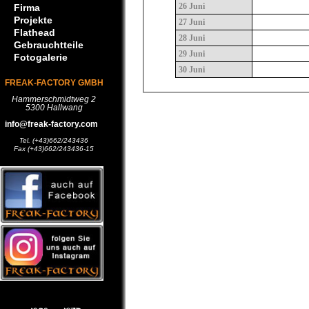
26 Juni
Firma
Projekte
27 Juni
Flathead
28 Juni
Gebrauchtteile
29 Juni
Fotogalerie
30 Juni
FREAK-FACTORY GMBH
Hammerschmidtweg 2
5300 Hallwang
info@freak-factory.com
Tel. (+43)662/243436
Fax (+43)662/243436-15