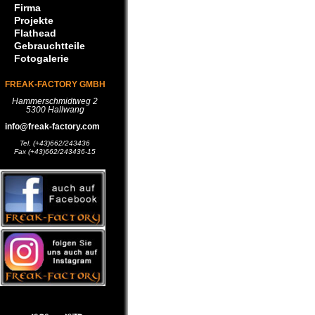
Firma
Projekte
Flathead
Gebrauchtteile
Fotogalerie
FREAK-FACTORY GMBH
Hammerschmidtweg 2
5300 Hallwang
info@freak-factory.com
Tel. (+43)662/243436
Fax (+43)662/243436-15