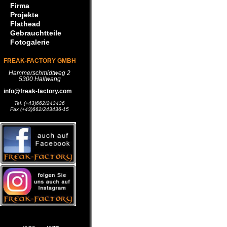
Firma
Projekte
Flathead
Gebrauchtteile
Fotogalerie
FREAK-FACTORY GMBH
Hammerschmidtweg 2
5300 Hallwang
info@freak-factory.com
Tel. (+43)662/243436
Fax (+43)662/243436-15