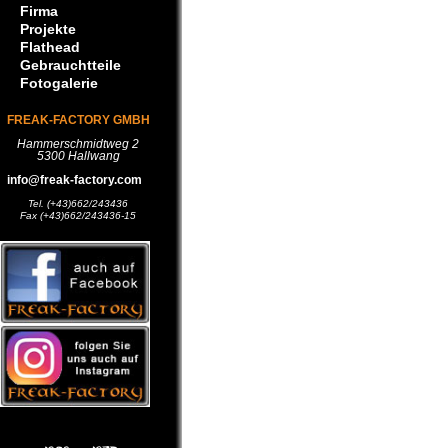
Firma
Projekte
Flathead
Gebrauchtteile
Fotogalerie
FREAK-FACTORY GMBH
Hammerschmidtweg 2
5300 Hallwang
info@freak-factory.com
Tel. (+43)662/243436
Fax (+43)662/243436-15