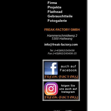
Firma
Projekte
Flathead
Gebrauchtteile
Fotogalerie
FREAK-FACTORY GMBH
Hammerschmidtweg 2
5300 Hallwang
info@freak-factory.com
Tel. (+43)662/243436
Fax (+43)662/243436-15