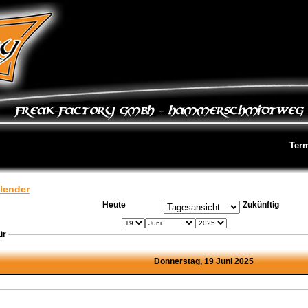
Ter
lender
Heute
Zukünftig
ür
Donnerstag, 19 Juni 2025