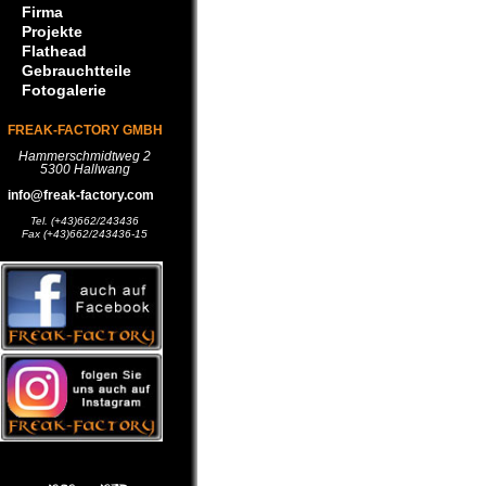
Firma
Projekte
Flathead
Gebrauchtteile
Fotogalerie
FREAK-FACTORY GMBH
Hammerschmidtweg 2
5300 Hallwang
info@freak-factory.com
Tel. (+43)662/243436
Fax (+43)662/243436-15