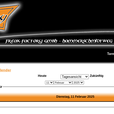
Ter
lender
Heute
Zukünftig
ür
Dienstag, 11 Februar 2025