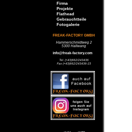
Firma
Projekte
Flathead
Gebrauchtteile
Fotogalerie
FREAK-FACTORY GMBH
Hammerschmidtweg 2
5300 Hallwang
info@freak-factory.com
Tel. (+43)662/243436
Fax (+43)662/243436-15