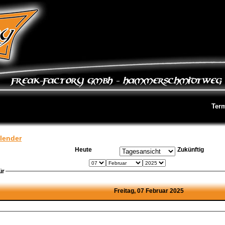
Ter
lender
Heute
Zukünftig
ür
Freitag, 07 Februar 2025