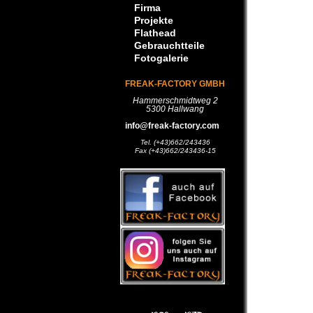
Firma
Projekte
Flathead
Gebrauchtteile
Fotogalerie
FREAK-FACTORY GMBH
Hammerschmidtweg 2
5300 Hallwang
info@freak-factory.com
Tel. (+43)662/243436
Fax (+43)662/243436-15