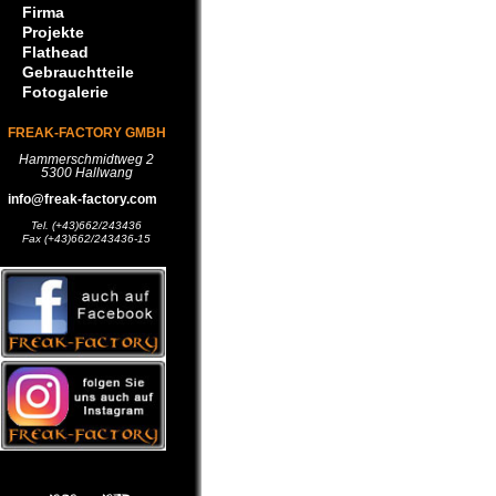
Firma
Projekte
Flathead
Gebrauchtteile
Fotogalerie
FREAK-FACTORY GMBH
Hammerschmidtweg 2
5300 Hallwang
info@freak-factory.com
Tel. (+43)662/243436
Fax (+43)662/243436-15