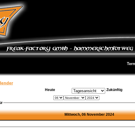
Ter
lender
Heute
Zukünftig
ür
Mittwoch, 06 November 2024