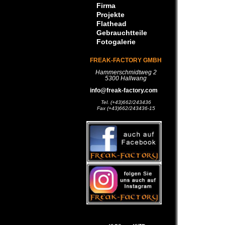
Firma
Projekte
Flathead
Gebrauchtteile
Fotogalerie
FREAK-FACTORY GMBH
Hammerschmidtweg 2
5300 Hallwang
info@freak-factory.com
Tel. (+43)662/243436
Fax (+43)662/243436-15