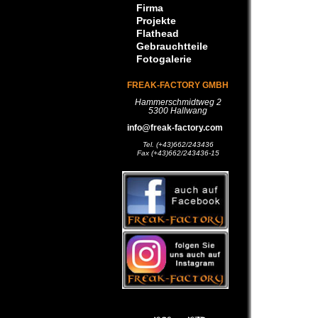
Firma
Projekte
Flathead
Gebrauchtteile
Fotogalerie
FREAK-FACTORY GMBH
Hammerschmidtweg 2
5300 Hallwang
info@freak-factory.com
Tel. (+43)662/243436
Fax (+43)662/243436-15