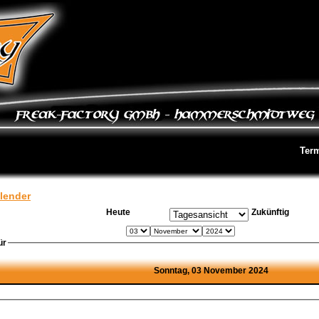
Ter
lender
Heute
Zukünftig
ür
Sonntag, 03 November 2024