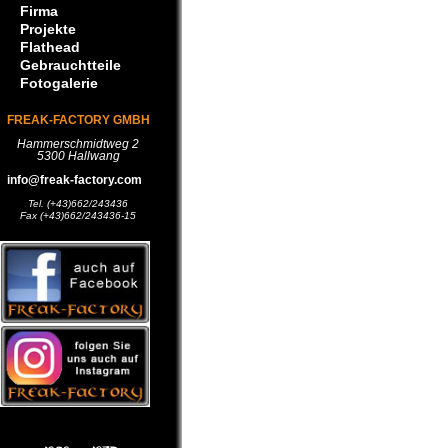
Firma
Projekte
Flathead
Gebrauchtteile
Fotogalerie
FREAK-FACTORY GMBH
Hammerschmidtweg 2
5300 Hallwang
info@freak-factory.com
Tel. (+43)662/243436
Fax (+43)662/243436-15