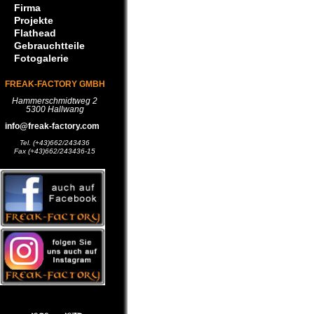
Firma
Projekte
Flathead
Gebrauchtteile
Fotogalerie
FREAK-FACTORY GMBH
Hammerschmidtweg 2
5300 Hallwang
info@freak-factory.com
Tel. (+43)662/243436
Fax (+43)662/243436-15