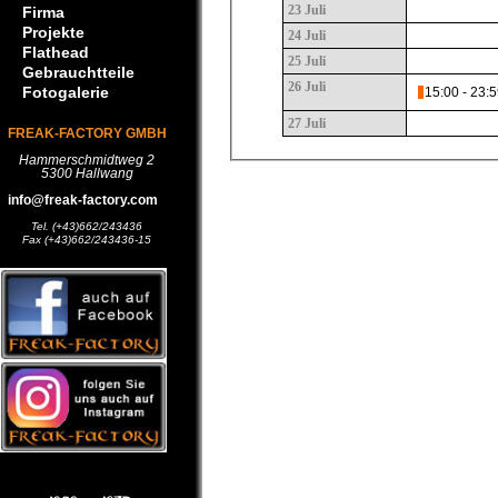
23 Juli
Firma
Projekte
24 Juli
Flathead
25 Juli
Gebrauchtteile
26 Juli
Fotogalerie
15:00 - 23
27 Juli
FREAK-FACTORY GMBH
Hammerschmidtweg 2
5300 Hallwang
info@freak-factory.com
Tel. (+43)662/243436
Fax (+43)662/243436-15