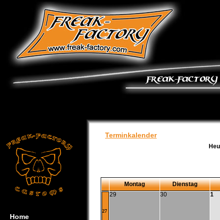
Terminkalender
Heu
Montag
Dienstag
29
30
1
27
Home