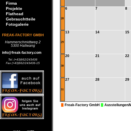
Firma
Projekte
6
7
8
Flathead
Gebrauchtteile
28
Fotogalerie
13
14
15
FREAK-FACTORY GMBH
Hammerschmidtweg 2
29
5300 Hallwang
info@freak-factory.com
20
21
22
Tel. (+43)662/243436
Fax (+43)662/243436-15
30
27
28
29
31
Freak-Factory GmbH
Ausstellungen/