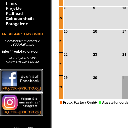
Firma
Projekte
8
9
10
Flathead
Gebrauchtteile
24
Fotogalerie
15
16
17
FREAK-FACTORY GMBH
Hammerschmidtweg 2
25
5300 Hallwang
info@freak-factory.com
22
23
24
Tel. (+43)662/243436
Fax (+43)662/243436-15
26
29
30
1
27
Freak-Factory GmbH
Ausstellungen/