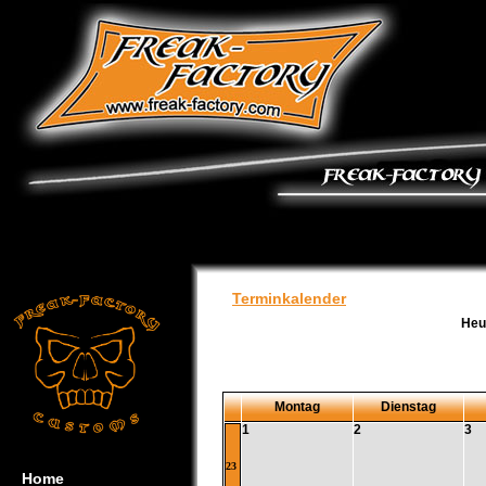
Terminkalender
Heu
Montag
Dienstag
1
2
3
23
Home