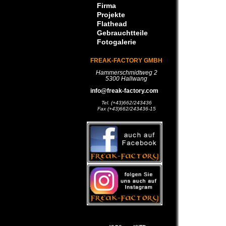
Firma
Projekte
Flathead
Gebrauchtteile
Fotogalerie
FREAK-FACTORY GMBH
Hammerschmidtweg 2
5300 Hallwang
info@freak-factory.com
Tel. (+43)662/243436
Fax (+43)662/243436-15