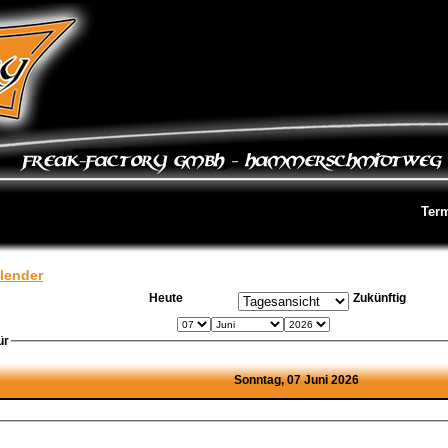
Ter
lender
Heute
Zukünftig
ür
Sonntag, 07 Juni 2026