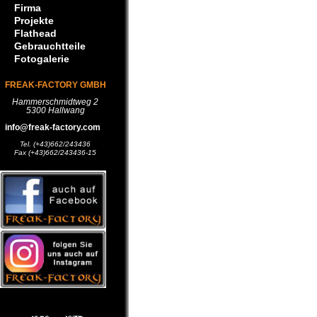
Firma
Projekte
Flathead
Gebrauchtteile
Fotogalerie
FREAK-FACTORY GMBH
Hammerschmidtweg 2
5300 Hallwang
info@freak-factory.com
Tel. (+43)662/243436
Fax (+43)662/243436-15