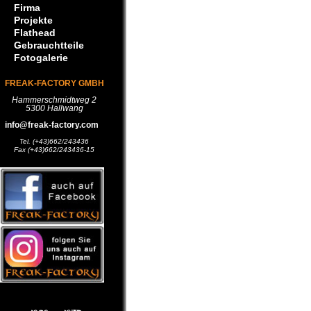
Firma
Projekte
Flathead
Gebrauchtteile
Fotogalerie
FREAK-FACTORY GMBH
Hammerschmidtweg 2
5300 Hallwang
info@freak-factory.com
Tel. (+43)662/243436
Fax (+43)662/243436-15