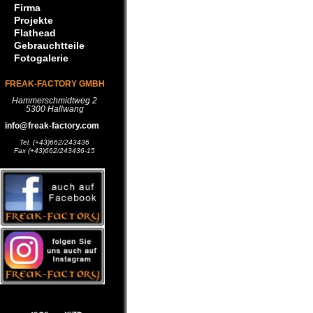
Firma
Projekte
Flathead
Gebrauchtteile
Fotogalerie
FREAK-FACTORY GMBH
Hammerschmidtweg 2
5300 Hallwang
info@freak-factory.com
Tel. (+43)662/243436
Fax (+43)662/243436-15